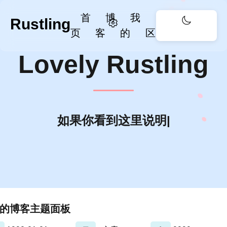
首
博
我
留言
关
Rustling
页
客
的
区
于
打
Lovely Rustling
赏
关
于我
番
如果你看
|
剧产
简明的博客主题面板